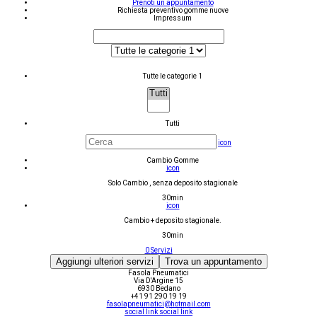
Prenoti un appuntamento
Richiesta preventivo gomme nuove
Impressum
Tutte le categorie 1
Tutti
icon
Cambio Gomme
icon
Solo Cambio , senza deposito stagionale
30min
icon
Cambio + deposito stagionale.
30min
0
Servizi
Aggiungi ulteriori servizi
Trova un appuntamento
Fasola Pneumatici
Via D'Argine 15
6930 Bedano
+41 91 290 19 19
fasolapneumatici@hotmail.com
social link
social link