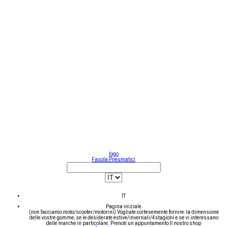
logo
Fasola Pneumatici
IT
Pagina iniziale
(non facciamo moto/scooter/motorini) Vogliate cortesemente fornire: la dimensione
delle vostre gomme, se le desiderate estive/invernali/4stagioni e se vi interessano
delle marche in particolare.
Prenoti un appuntamento
Il nostro shop